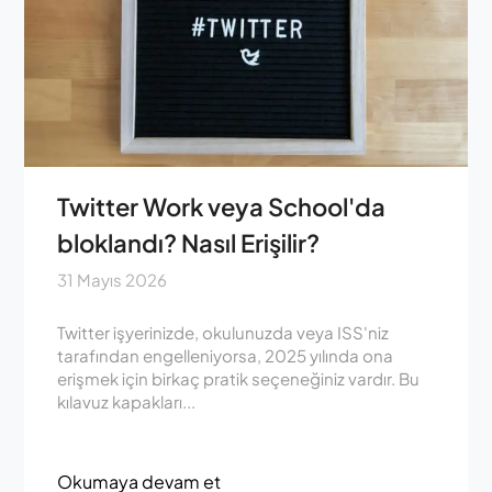
Twitter Work veya School'da
bloklandı? Nasıl Erişilir?
31 Mayıs 2026
Twitter işyerinizde, okulunuzda veya ISS'niz
tarafından engelleniyorsa, 2025 yılında ona
erişmek için birkaç pratik seçeneğiniz vardır. Bu
kılavuz kapakları...
Okumaya devam et