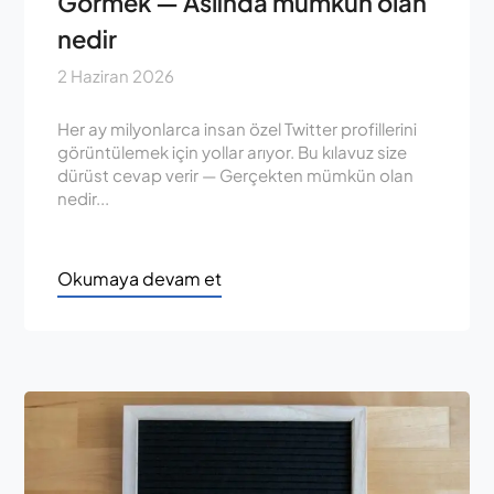
Görmek — Aslında mümkün olan
nedir
2 Haziran 2026
Her ay milyonlarca insan özel Twitter profillerini
görüntülemek için yollar arıyor. Bu kılavuz size
dürüst cevap verir — Gerçekten mümkün olan
nedir...
Okumaya devam et