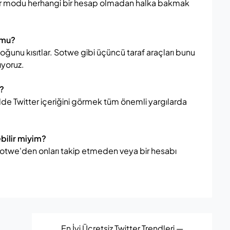
isafir modu herhangi bir hesap olmadan halka bakmak
r mu?
in çoğunu kısıtlar. Sotwe gibi üçüncü taraf araçları bunu
ıyoruz.
ı?
de Twitter içeriğini görmek tüm önemli yargılarda
ebilir miyim?
Sotwe'den onları takip etmeden veya bir hesabı
En İyi Ücretsiz Twitter Trendleri —