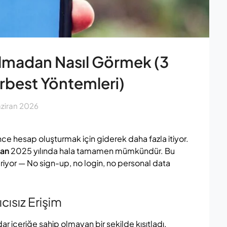
 olmadan Nasıl Görmek (3
rbest Yöntemleri)
aziran 2026
önce hesap oluşturmak için giderek daha fazla itiyor.
dan
2025 yılında hala tamamen mümkündür. Bu
eriyor — No sign-up, no login, no personal data
cısız Erişim
dar içeriğe sahip olmayan bir şekilde kısıtladı.