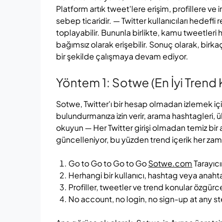
Platform artık tweet'lere erişim, profillere ve 
sebep ticaridir. — Twitter kullanıcıları hedefli 
toplayabilir. Bununla birlikte, kamu tweetleri h
bağımsız olarak erişebilir. Sonuç olarak, birkaç
bir şekilde çalışmaya devam ediyor.
Yöntem 1: Sotwe (En İyi Trend 
Sotwe, Twitter'ı bir hesap olmadan izlemek içi
bulundurmanıza izin verir, arama hashtagleri, ü
okuyun — Her Twitter girişi olmadan temiz bir
güncelleniyor, bu yüzden trend içerik her z
Go to Go to Go to Go
Sotwe.com
Tarayıcı
Herhangi bir kullanıcı, hashtag veya anah
Profiller, tweetler ve trend konular özgürc
No account, no login, no sign-up at any s