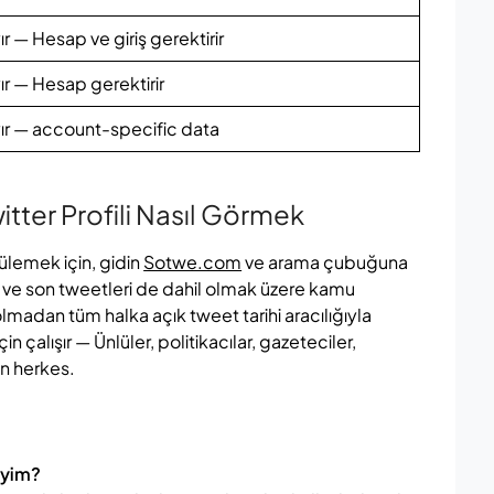
ır — Hesap ve giriş gerektirir
yır — Hesap gerektirir
yır — account-specific data
tter Profili Nasıl Görmek
tülemek için, gidin
Sotwe.com
ve arama çubuğuna
arı ve son tweetleri de dahil olmak üzere kamu
 olmadan tüm halka açık tweet tarihi aracılığıyla
in çalışır — Ünlüler, politikacılar, gazeteciler,
n herkes.
iyim?