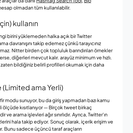
z araçlar da dahil
Hashtag Search Tool
,
Bio
hesap olmadan tüm kullanılabilir.
için) kullanın
ngi birini yüklemeden halka açık bir Twitter
arama davranışını takip edemez çünkü tarayıcınız
maz. Nitter birden çok topluluk barındırılan örnekler
derse, diğerleri mevcut kalır. arayüz minimum ve hızlı.
aten bildiğiniz belirli profilleri okumak için daha
(Limited ama Yerli)
misafir modu sunuyor, bu da giriş yapmadan bazı kamu
i ölçüde kısıtlanıyor — Birçok tweet birkaç
 ve arama işlevleri ağır sınırlıdır. Ayrıca, Twitter'ın
lerini hala takip ediyor. Sonuç olarak, içerik erişim ve
r. Bunu sadece üçüncü taraf araçların