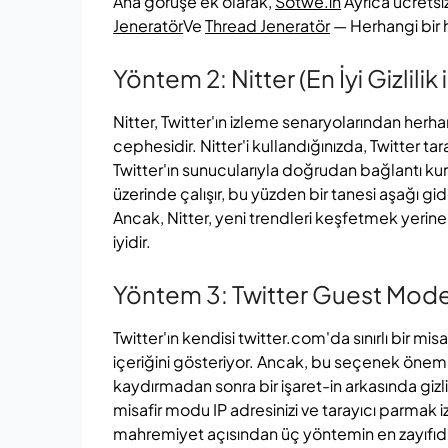
Ana görüşe ek olarak,
Sotwe.in
Ayrıca ücretsi
Jeneratör
Ve
Thread Jeneratör
— Herhangi bir 
Yöntem 2: Nitter (En İyi Gizlilik 
Nitter, Twitter'ın izleme senaryolarından herha
cephesidir. Nitter'i kullandığınızda, Twitter t
Twitter'ın sunucularıyla doğrudan bağlantı kur
üzerinde çalışır, bu yüzden bir tanesi aşağı gi
Ancak, Nitter, yeni trendleri keşfetmek yerine z
iyidir.
Yöntem 3: Twitter Guest Mode 
Twitter'ın kendisi twitter.com'da sınırlı bir 
içeriğini gösteriyor. Ancak, bu seçenek öneml
kaydırmadan sonra bir işaret-in arkasında gizlidir
misafir modu IP adresinizi ve tarayıcı parmak iz
mahremiyet açısından üç yöntemin en zayıfıdı