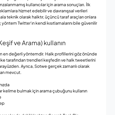
imzalanmamış kullanıcılar için arama sonuçları. İlk
reklamlara hizmet edebilir ve davranışsal verileri
ala teknik olarak halktır, üçüncü taraf araçları onlara
 yöntem Twitter'ın kendi kısıtlamalarını bile güvenilir
Keşif ve Arama) kullanın
n en değerli yöntemdir. Halk profillerini göz önünde
lke tarafından trendleri keşfedin ve halk tweetlerini
 arayüzden. Ayrıca, Sotwe gerçek zamanlı olarak
aman mevcut.
nızda
tar kelime bulmak için arama çubuğunu kullanın
e
tep