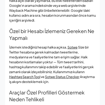
halka açık olarak yayınlarsa, bu eski tweetlerden bazıları
Google'ın arama indeksinde veya web arşivlerinde
Wayback Machine gibi önbelleklenebilir. Google'daki
kullanıcı adını ara sıra, hesabın korunmasından önce kamu
içeriğini arşivledi.
Özel bir Hesabı İzlemeniz Gereken Ne
Yapmalı
İzlemek istediğiniz hesap halka açıksa,
Sotwe
Size bir
Twitter hesabına gerek kalmadan tweetlerine,
medyalarına ve faaliyetlerine tam erişim sağlar. Halk
hesabının kısıtlamaları yoktur — Tüm tweet tarihini,
hashtag kullanımını takip edebilir ve faaliyetlerini gerçek
zamanlı olarak izleyebilirsiniz. Kullanımımızı kullanın
Hashtag Search Tool
ve
Sotwe Status Checker
Araştırma
iş akışını desteklemek için.
Araçlar Özel Profilleri Göstermek
Neden Tehlikeli