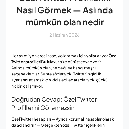
Nasıl Görmek — Aslında
mümkün olan nedir
2 Haziran 2026
Her ay milyonlarca insan, yol aramak için yollar arıyor
Özel
Twitter profilleri
Bu kılavuz size dürüst cevap verir —
Aslında mümkün olan, ne değil ve hangi meşru
seçenekler var. Sahte sözler yok. Twitter'ın gizlilik
ayarlarını atlamak için iddia edilen araçlar yok, çünkü
hiçbiri çalışmıyor.
Doğrudan Cevap: Özel Twitter
Profillerini Göremezsin
Özel Twitter hesapları — Ayrıca korumalı hesaplar olarak
da adlandırılır — Gerçekten özel. Twitter, içeriklerini