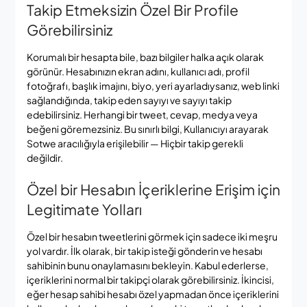
Takip Etmeksizin Özel Bir Profile
Görebilirsiniz
Korumalı bir hesapta bile, bazı bilgiler halka açık olarak
görünür. Hesabınızın ekran adını, kullanıcı adı, profil
fotoğrafı, başlık imajını, biyo, yeri ayarladıysanız, web linki
sağlandığında, takip eden sayıyı ve sayıyı takip
edebilirsiniz. Herhangi bir tweet, cevap, medya veya
beğeni göremezsiniz. Bu sınırlı bilgi, Kullanıcıyı arayarak
Sotwe aracılığıyla erişilebilir — Hiçbir takip gerekli
değildir.
Özel bir Hesabın İçeriklerine Erişim için
Legitimate Yolları
Özel bir hesabın tweetlerini görmek için sadece iki meşru
yol vardır. İlk olarak, bir takip isteği gönderin ve hesabı
sahibinin bunu onaylamasını bekleyin. Kabul ederlerse,
içeriklerini normal bir takipçi olarak görebilirsiniz. İkincisi,
eğer hesap sahibi hesabı özel yapmadan önce içeriklerini