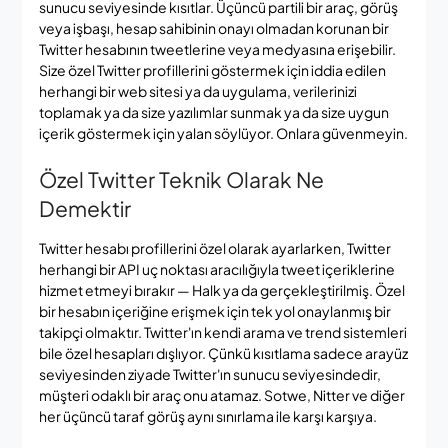
sunucu seviyesinde kısıtlar. Üçüncü partili bir araç, görüş
veya işbaşı, hesap sahibinin onayı olmadan korunan bir
Twitter hesabının tweetlerine veya medyasına erişebilir.
Size özel Twitter profillerini göstermek için iddia edilen
herhangi bir web sitesi ya da uygulama, verilerinizi
toplamak ya da size yazılımlar sunmak ya da size uygun
içerik göstermek için yalan söylüyor. Onlara güvenmeyin.
Özel Twitter Teknik Olarak Ne
Demektir
Twitter hesabı profillerini özel olarak ayarlarken, Twitter
herhangi bir API uç noktası aracılığıyla tweet içeriklerine
hizmet etmeyi bırakır — Halk ya da gerçekleştirilmiş. Özel
bir hesabın içeriğine erişmek için tek yol onaylanmış bir
takipçi olmaktır. Twitter'ın kendi arama ve trend sistemleri
bile özel hesapları dışlıyor. Çünkü kısıtlama sadece arayüz
seviyesinden ziyade Twitter'ın sunucu seviyesindedir,
müşteri odaklı bir araç onu atamaz. Sotwe, Nitter ve diğer
her üçüncü taraf görüş aynı sınırlama ile karşı karşıya.