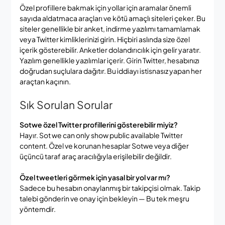
Özel profillere bakmak için yollar için aramalar önemli
sayıda aldatmaca araçları ve kötü amaçlı siteleri çeker. Bu
siteler genellikle bir anket, indirme yazılımı tamamlamak
veya Twitter kimliklerinizi girin. Hiçbiri aslında size özel
içerik gösterebilir. Anketler dolandırıcılık için gelir yaratır.
Yazılım genellikle yazılımlar içerir. Girin Twitter, hesabınızı
doğrudan suçlulara dağıtır. Bu iddiayı istisnasız yapan her
araçtan kaçının.
Sık Sorulan Sorular
Sotwe özel Twitter profillerini gösterebilir miyiz?
Hayır. Sot we can only show public available Twitter
content. Özel ve korunan hesaplar Sotwe veya diğer
üçüncü taraf araç aracılığıyla erişilebilir değildir.
Özel tweetleri görmek için yasal bir yol var mı?
Sadece bu hesabın onaylanmış bir takipçisi olmak. Takip
talebi gönderin ve onay için bekleyin — Bu tek meşru
yöntemdir.