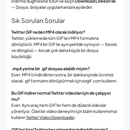
indirme düğmesine tutun ve seçin
Download Linked File
— Dosya, dosyalar uygulamanıza kaydeder.
Sık Sorulan Sorular
Twitter GIF neden MP4 olarak indiriyor?
Twitter, yüklemede tüm GIF'leri MP4 formatına
dönüştürür. MP4 bir GIF ile aynı şekilde oynuyor — Sessiz
ve döngüsü — Ancak çok daha küçük bir dosya
büyüklüğü.
.mp4 yerine bir .gif dosyası alabilir miyim?
Evet. MP4'ü indirdikten sonra, bir dakika içinde ücretsiz
olarak .gif formatını dönüştürmek için ezgif.com kullanın.
Bu GIF indirer normal Twitter videoları için de çalışıyor
mu?
Evet. Aynı araç hem GIF'ler hem de düzenli videolar
yönetiyor. Özel bir video deneyimi için bizim kullanımımızı
kullanın
Twitter Video Downloader
.
GIF'leri özel Twitter hesaplarından indirebilir miyim?