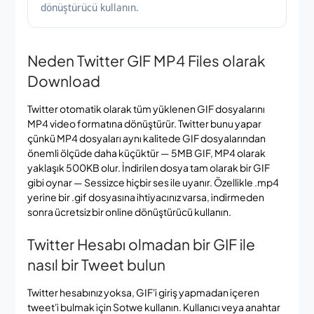
dönüştürücü kullanın.
Neden Twitter GIF MP4 Files olarak
Download
Twitter otomatik olarak tüm yüklenen GIF dosyalarını
MP4 video formatına dönüştürür. Twitter bunu yapar
çünkü MP4 dosyaları aynı kalitede GIF dosyalarından
önemli ölçüde daha küçüktür — 5MB GIF, MP4 olarak
yaklaşık 500KB olur. İndirilen dosya tam olarak bir GIF
gibi oynar — Sessizce hiçbir ses ile uyanır. Özellikle .mp4
yerine bir .gif dosyasına ihtiyacınız varsa, indirmeden
sonra ücretsiz bir online dönüştürücü kullanın.
Twitter Hesabı olmadan bir GIF ile
nasıl bir Tweet bulun
Twitter hesabınız yoksa, GIF'i giriş yapmadan içeren
tweet'i bulmak için Sotwe kullanın. Kullanıcı veya anahtar