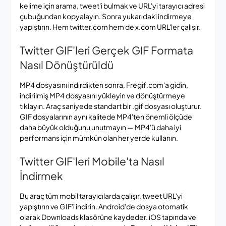
kelime için arama, tweet'i bulmak ve URL'yi tarayıcı adresi
çubuğundan kopyalayın. Sonra yukarıdaki indirmeye
yapıştırın. Hem twitter.com hem de x.com URL'ler çalışır.
Twitter GIF'leri Gerçek GIF Formata
Nasıl Dönüştürüldü
MP4 dosyasını indirdikten sonra, Fregif.com'a gidin,
indirilmiş MP4 dosyasını yükleyin ve dönüştürmeye
tıklayın. Araç saniyede standart bir .gif dosyası oluşturur.
GIF dosyalarının aynı kalitede MP4'ten önemli ölçüde
daha büyük olduğunu unutmayın — MP4'ü daha iyi
performans için mümkün olan her yerde kullanın.
Twitter GIF'leri Mobile'ta Nasıl
İndirmek
Bu araç tüm mobil tarayıcılarda çalışır. tweet URL'yi
yapıştırın ve GIF'i indirin. Android'de dosya otomatik
olarak Downloads klasörüne kaydeder. iOS tapında ve