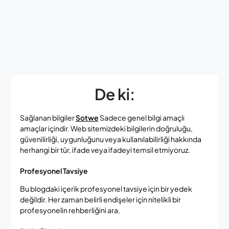
De ki:
Sağlanan bilgiler
Sotwe
Sadece genel bilgi amaçlı
amaçlar içindir. Web sitemizdeki bilgilerin doğruluğu,
güvenilirliği, uygunluğunu veya kullanılabilirliği hakkında
herhangi bir tür, ifade veya ifadeyi temsil etmiyoruz.
Profesyonel Tavsiye
Bu blogdaki içerik profesyonel tavsiye için bir yedek
değildir. Her zaman belirli endişeler için nitelikli bir
profesyonelin rehberliğini ara.