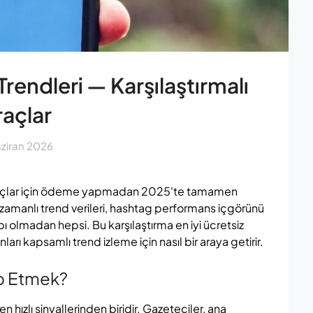
 Trendleri — Karşılaştırmalı
raçlar
aziran 2026
araçlar için ödeme yapmadan 2025'te tamamen
zamanlı trend verileri, hashtag performans içgörünü
abı olmadan hepsi. Bu karşılaştırma en iyi ücretsiz
onları kapsamlı trend izleme için nasıl bir araya getirir.
ip Etmek?
 hızlı sinyallerinden biridir. Gazeteciler, ana