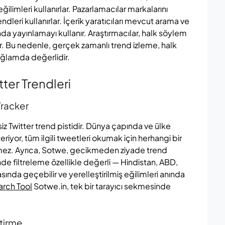
imleri kullanırlar. Pazarlamacılar markalarını
dleri kullanırlar. İçerik yaratıcıları mevcut arama ve
nda yayınlamayı kullanır. Araştırmacılar, halk söylem
lar. Bu nedenle, gerçek zamanlı trend izleme, halk
ağlamda değerlidir.
tter Trendleri
Tracker
iz Twitter trend pistidir. Dünya çapında ve ülke
iyor, tüm ilgili tweetleri okumak için herhangi bir
irmez. Ayrıca, Sotwe, gecikmeden ziyade trend
inde filtreleme özellikle değerli — Hindistan, ABD,
sında geçebilir ve yerelleştirilmiş eğilimleri anında
rch Tool
Sotwe.in, tek bir tarayıcı sekmesinde
ştirme