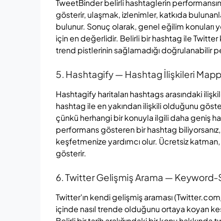
TweetBinder belirli hashtaglerin performansı
gösterir, ulaşmak, izlenimler, katkıda bulunanla
bulunur. Sonuç olarak, genel eğilim konuları
için en değerlidir. Belirli bir hashtag ile Twi
trend pistlerinin sağlamadığı doğrulanabilir per
5. Hashtagify — Hashtag İlişkileri Mappi
Hashtagify haritaları hashtags arasındaki ilişk
hashtag ile en yakından ilişkili olduğunu gösteriy
çünkü herhangi bir konuyla ilgili daha geniş h
performans gösteren bir hashtag biliyorsanız, H
keşfetmenize yardımcı olur. Ücretsiz katman, çoğ
gösterir.
6. Twitter Gelişmiş Arama — Keyword-
Twitter'ın kendi gelişmiş araması (Twitter.c
içinde nasıl trende olduğunu ortaya koyan kesin
Belirli bir tarih aralığındaki bir konu hakkında