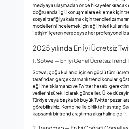
medyaya ulaşmadan önce hikayeler kıracak eğil
doğru anda ilgili konuşmalara eklemek için tren
sosyal trafiği yakalamak için trendleri zamanı
modellerini incelemek için eğilimleri kullanır
iletişimi içeren neredeyse her profesyonel b
2025 yılında En İyi Ücretsiz Twi
1. Sotwe — En İyi Genel Ücretsiz Trend 
Sotwe, çoğu kullanıcı için en güçlü tüm ücrets
tarafından gerçek zamanlı trend konuları göster
eğilime tıklamanızı ve Twitter hesabı gerekt
verilerini sürekli olarak günceller. Ülke düzey
Türkiye veya başka bir büyük Twitter pazarı ara
görebilirsiniz. Kombine ile birlikte
Hashtag Sea
kapsamlı bir trend araştırma akışı haline gelir.
2. Trendmap — En İyi Coğrafi Görselle