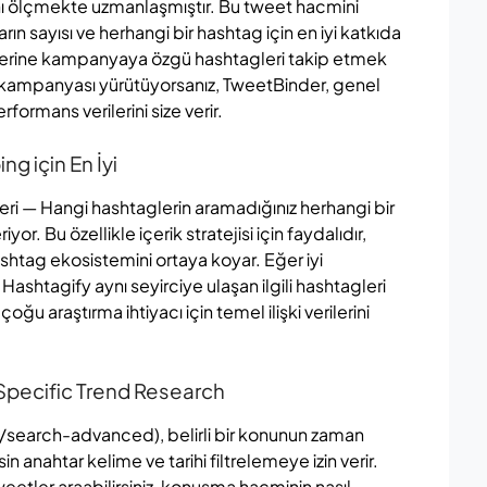
nı ölçmekte uzmanlaşmıştır. Bu tweet hacmini
rın sayısı ve herhangi bir hashtag için en iyi katkıda
 yerine kampanyaya özgü hashtagleri takip etmek
tter kampanyası yürütüyorsanız, TweetBinder, genel
formans verilerini size verir.
ng için En İyi
ileri — Hangi hashtaglerin aramadığınız herhangi bir
or. Bu özellikle içerik stratejisi için faydalıdır,
ashtag ekosistemini ortaya koyar. Eğer iyi
ashtagify aynı seyirciye ulaşan ilgili hashtagleri
u araştırma ihtiyacı için temel ilişki verilerini
Specific Trend Research
om/search-advanced), belirli bir konunun zaman
 anahtar kelime ve tarihi filtrelemeye izin verir.
 tweetler araabilirsiniz, konuşma hacminin nasıl