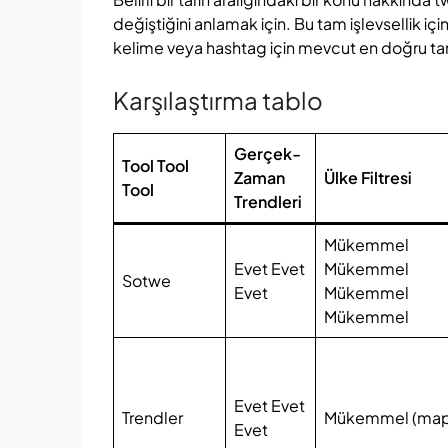
değiştiğini anlamak için. Bu tam işlevsellik için
kelime veya hashtag için mevcut en doğru tarih
Karşılaştırma tablo
Gerçek-
Tool Tool
Zaman
Ülke Filtresi
Tool
Trendleri
Mükemmel
Evet Evet
Mükemmel
Sotwe
Evet
Mükemmel
Mükemmel
Evet Evet
Trendler
Mükemmel (map
Evet