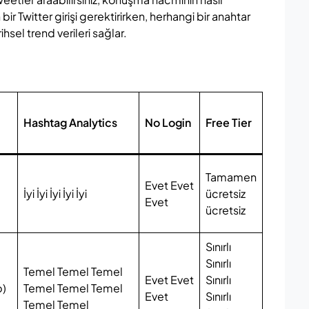
 bir Twitter girişi gerektirirken, herhangi bir anahtar
sel trend verileri sağlar.
Hashtag Analytics
No Login
Free Tier
Tamamen
Evet Evet
İyi İyi İyi İyi İyi
ücretsiz
Evet
ücretsiz
Sınırlı
Sınırlı
Temel Temel Temel
Evet Evet
Sınırlı
)
Temel Temel Temel
Evet
Sınırlı
Temel Temel