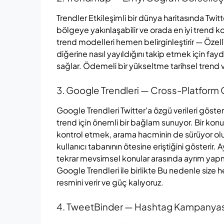
Trendler Etkileşimli bir dünya haritasında Twit
bölgeye yakınlaşabilir ve orada en iyi trend ko
trend modelleri hemen belirginleştirir — Özell
diğerine nasıl yayıldığını takip etmek için fayda
sağlar. Ödemeli bir yükseltme tarihsel trend ver
3. Google Trendleri — Cross-Platform
Google Trendleri Twitter'a özgü verileri göster
trend için önemli bir bağlam sunuyor. Bir ko
kontrol etmek, arama hacminin de sürüyor olup
kullanıcı tabanının ötesine eriştiğini gösterir
tekrar mevsimsel konular arasında ayrım yapman
Google Trendleri ile birlikte Bu nedenle size 
resmini verir ve güç kalıyoruz.
4. TweetBinder — Hashtag Kampanyası İ