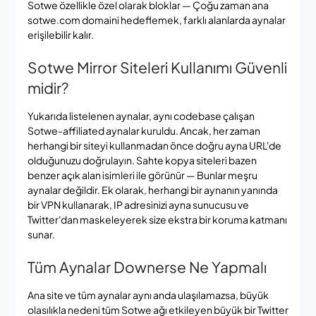
Sotwe özellikle özel olarak bloklar — Çoğu zaman ana
sotwe.com domaini hedeflemek, farklı alanlarda aynalar
erişilebilir kalır.
Sotwe Mirror Siteleri Kullanımı Güvenli
midir?
Yukarıda listelenen aynalar, aynı codebase çalışan
Sotwe-affiliated aynalar kuruldu. Ancak, her zaman
herhangi bir siteyi kullanmadan önce doğru ayna URL'de
olduğunuzu doğrulayın. Sahte kopya siteleri bazen
benzer açık alan isimleri ile görünür — Bunlar meşru
aynalar değildir. Ek olarak, herhangi bir aynanın yanında
bir VPN kullanarak, IP adresinizi ayna sunucusu ve
Twitter'dan maskeleyerek size ekstra bir koruma katmanı
sunar.
Tüm Aynalar Downerse Ne Yapmalı
Ana site ve tüm aynalar aynı anda ulaşılamazsa, büyük
olasılıkla nedeni tüm Sotwe ağı etkileyen büyük bir Twitter