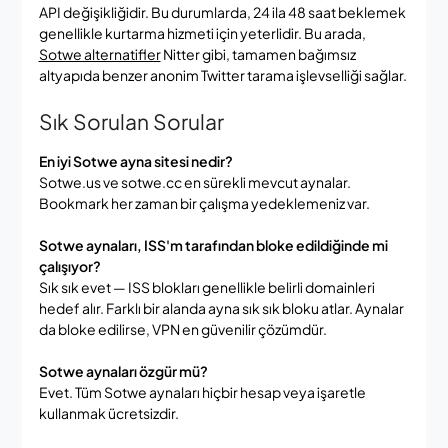
API değişikliğidir. Bu durumlarda, 24 ila 48 saat beklemek
genellikle kurtarma hizmeti için yeterlidir. Bu arada,
Sotwe alternatifler
Nitter gibi, tamamen bağımsız
altyapıda benzer anonim Twitter tarama işlevselliği sağlar.
Sık Sorulan Sorular
En iyi Sotwe ayna sitesi nedir?
Sotwe.us ve sotwe.cc en sürekli mevcut aynalar.
Bookmark her zaman bir çalışma yedeklemeniz var.
Sotwe aynaları, ISS'm tarafından bloke edildiğinde mi
çalışıyor?
Sık sık evet — ISS blokları genellikle belirli domainleri
hedef alır. Farklı bir alanda ayna sık sık bloku atlar. Aynalar
da bloke edilirse, VPN en güvenilir çözümdür.
Sotwe aynaları özgür mü?
Evet. Tüm Sotwe aynaları hiçbir hesap veya işaretle
kullanmak ücretsizdir.