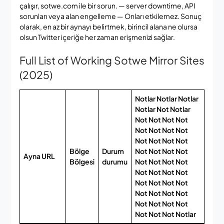
çalışır, sotwe.com ile bir sorun. — server downtime, API
sorunları veya alan engelleme — Onları etkilemez. Sonuç
olarak, en az bir aynayı belirtmek, birincil alana ne olursa
olsun Twitter içeriğe her zaman erişmenizi sağlar.
Full List of Working Sotwe Mirror Sites
(2025)
Notlar Notlar Notlar
Notlar Not Notlar
Not Not Not Not
Not Not Not Not
Not Not Not Not
Bölge
Durum
Not Not Not Not
Ayna URL
Bölgesi
durumu
Not Not Not Not
Not Not Not Not
Not Not Not Not
Not Not Not Not
Not Not Not Not
Not Not Not Notlar