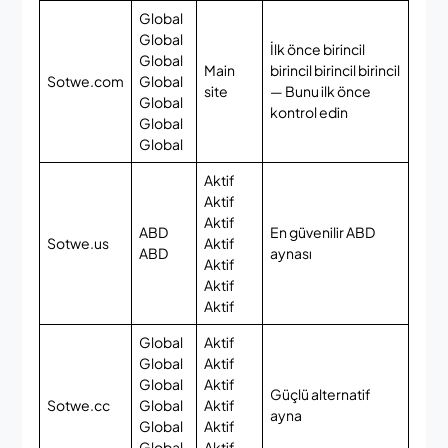
Global
Global
İlk önce birincil
Global
Main
birincil birincil birincil
Sotwe.com
Global
site
— Bunu ilk önce
Global
kontrol edin
Global
Global
Aktif
Aktif
Aktif
ABD
En güvenilir ABD
Sotwe.us
Aktif
ABD
aynası
Aktif
Aktif
Aktif
Global
Aktif
Global
Aktif
Global
Aktif
Güçlü alternatif
Sotwe.cc
Global
Aktif
ayna
Global
Aktif
Global
Aktif