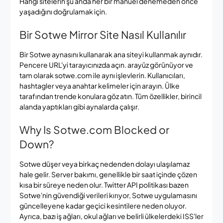
Hangi sitelerin şu anda her bir manuel denemeden önce
yaşadığını doğrulamak için.
Bir Sotwe Mirror Site Nasıl Kullanılır
Bir Sotwe aynasını kullanarak ana siteyi kullanmak aynıdır.
Pencere URL'yi tarayıcınızda açın. arayüz görünüyor ve
tam olarak sotwe.com ile aynı işlevlerin. Kullanıcıları,
hashtagler veya anahtar kelimeler için arayın. Ülke
tarafından trende konulara göz atın. Tüm özellikler, birincil
alanda yaptıkları gibi aynalarda çalışır.
Why Is Sotwe.com Blocked or
Down?
Sotwe düşer veya birkaç nedenden dolayı ulaşılamaz
hale gelir. Server bakımı, genellikle bir saat içinde çözen
kısa bir süreye neden olur. Twitter API politikası bazen
Sotwe'nin güvendiği verileri kırıyor, Sotwe uygulamasını
güncelleyene kadar geçici kesintilere neden oluyor.
Ayrıca, bazı iş ağları, okul ağları ve belirli ülkelerdeki ISS'ler