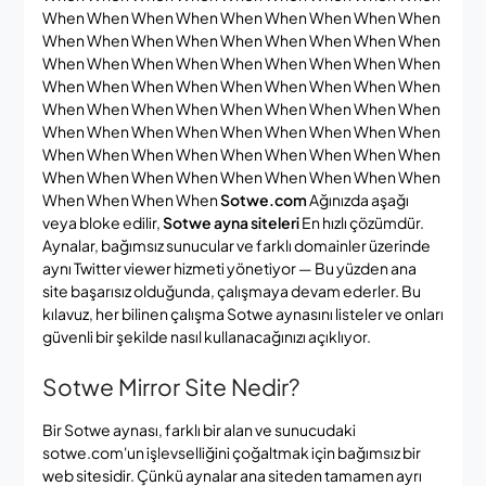
When When When When When When When When When
When When When When When When When When When
When When When When When When When When When
When When When When When When When When When
When When When When When When When When When
When When When When When When When When When
When When When When When When When When When
When When When When When When When When When
When When When When
Sotwe.com
Ağınızda aşağı
veya bloke edilir,
Sotwe ayna siteleri
En hızlı çözümdür.
Aynalar, bağımsız sunucular ve farklı domainler üzerinde
aynı Twitter viewer hizmeti yönetiyor — Bu yüzden ana
site başarısız olduğunda, çalışmaya devam ederler. Bu
kılavuz, her bilinen çalışma Sotwe aynasını listeler ve onları
güvenli bir şekilde nasıl kullanacağınızı açıklıyor.
Sotwe Mirror Site Nedir?
Bir Sotwe aynası, farklı bir alan ve sunucudaki
sotwe.com'un işlevselliğini çoğaltmak için bağımsız bir
web sitesidir. Çünkü aynalar ana siteden tamamen ayrı