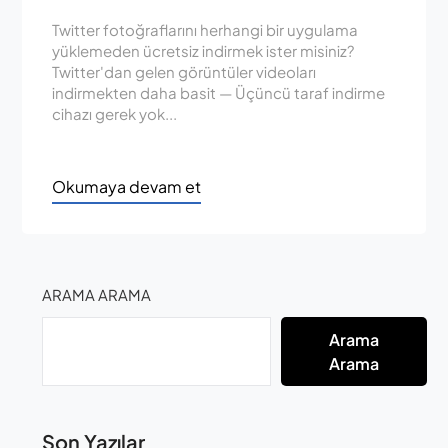
Twitter fotoğraflarını herhangi bir uygulama
yüklemeden ücretsiz indirmek ister misiniz?
Twitter'dan gelen görüntüler videoları
indirmekten daha basit — Üçüncü taraf indirme
cihazı gerek yok...
Okumaya devam et
ARAMA ARAMA
Arama
Arama
Son Yazılar