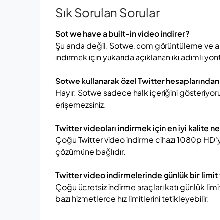
Sık Sorulan Sorular
Sot we have a built-in video indirer?
Şu anda değil. Sotwe.com görüntüleme ve ar
indirmek için yukarıda açıklanan iki adımlı yön
Sotwe kullanarak özel Twitter hesaplarından 
Hayır. Sotwe sadece halk içeriğini gösteriyor
erişemezsiniz.
Twitter videoları indirmek için en iyi kalite n
Çoğu Twitter video indirme cihazı 1080p HD'ye
çözümüne bağlıdır.
Twitter video indirmelerinde günlük bir limit
Çoğu ücretsiz indirme araçları katı günlük limi
bazı hizmetlerde hız limitlerini tetikleyebilir.