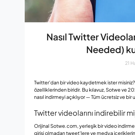
Nasıl Twitter Videol
Needed) kul
21 H
Twitter'dan bir video kaydetmek ister misiniz
özelliklerinden biridir. Bu kılavuz, Sotwe ve 
nasıl indirmeyi açıklıyor — Tüm ücretsiz ve 
Twitter videolarını indirebilir m
Orijinal Sotwe.com, yerleşik bir video indir
girişi olmadan tweet'lere ve medya içerikler