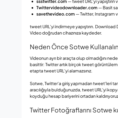
ssstwitter.com
— tweet URL'yi yapıştırın v
Twittervideodownloader.com
— Basit s
savethevideo.com
— Twitter, Instagram v
tweet URL'yi indirmeye yapıştırın. Download Do
Video doğrudan cihazınıza kaydeder.
Neden Önce Sotwe Kullanalı
Videonun ayrı bir araçta olup olmadığını ned
basittir: Twitter artık birçok tweet görüntülemek
etapta tweet URL'yi alamazsınız.
Sotwe, Twitter'a giriş yapmadan tweet'leri ta
aracılığıyla bulduğunuzda, tweet URL'yi kopya
koyduğu hesap bariyerini ortadan kaldırıyoruz
Twitter Fotoğraflarını Sotwe k