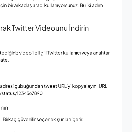
çin bir arkadaş aracı kullanıyorsunuz. Bu iki adım
ak Twitter Videounu İndirin
diğiniz video ile ilgili Twitter kullanıcı veya anahtar
cate.
zın adresi çubuğundan tweet URL'yi kopyalayın. URL
/status/1234567890
anın
. Birkaç güvenilir seçenek şunları içerir: