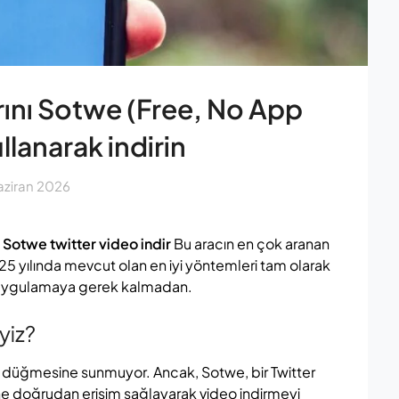
arını Sotwe (Free, No App
lanarak indirin
aziran 2026
?
Sotwe twitter video indir
Bu aracın en çok aranan
2025 yılında mevcut olan en iyi yöntemleri tam olarak
bir uygulamaya gerek kalmadan.
iyiz?
me düğmesine sunmuyor. Ancak, Sotwe, bir Twitter
ine doğrudan erişim sağlayarak video indirmeyi