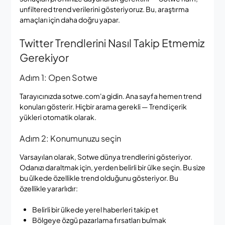
unfiltered trend verilerini gösteriyoruz. Bu, araştırma
amaçları için daha doğru yapar.
Twitter Trendlerini Nasıl Takip Etmemiz
Gerekiyor
Adım 1: Open Sotwe
Tarayıcınızda sotwe.com'a gidin. Ana sayfa hemen trend
konuları gösterir. Hiçbir arama gerekli — Trend içerik
yükleri otomatik olarak.
Adım 2: Konumunuzu seçin
Varsayılan olarak, Sotwe dünya trendlerini gösteriyor.
Odanızı daraltmak için, yerden belirli bir ülke seçin. Bu size
bu ülkede özellikle trend olduğunu gösteriyor. Bu
özellikle yararlıdır:
Belirli bir ülkede yerel haberleri takip et
Bölgeye özgü pazarlama fırsatları bulmak