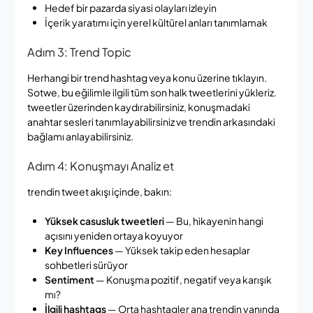
Hedef bir pazarda siyasi olayları izleyin
İçerik yaratımı için yerel kültürel anları tanımlamak
Adım 3: Trend Topic
Herhangi bir trend hashtag veya konu üzerine tıklayın.
Sotwe, bu eğilimle ilgili tüm son halk tweetlerini yükleriz.
tweetler üzerinden kaydırabilirsiniz, konuşmadaki
anahtar sesleri tanımlayabilirsiniz ve trendin arkasındaki
bağlamı anlayabilirsiniz.
Adım 4: Konuşmayı Analiz et
trendin tweet akışı içinde, bakın:
Yüksek casusluk tweetleri
— Bu, hikayenin hangi
açısını yeniden ortaya koyuyor
Key Influences
— Yüksek takip eden hesaplar
sohbetleri sürüyor
Sentiment
— Konuşma pozitif, negatif veya karışık
mı?
İlgili hashtags
— Orta hashtagler ana trendin yanında