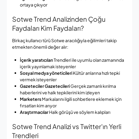
ortaya çıkıyor
Sotwe Trend Analizinden Çoğu
Faydaları Kim Faydaları?
Birkaç kullanıcı türü Sotwe aracılığıyla eğilimleri takip
etmekten önemli değer alır:
İçerik yaratıcıları
Trendleri ile uyumlu olan zamanında
içerik yayınlamak isteyenler
Sosyal medya yöneticileri
Kültür anlarına hızlı tepki
vermek isteyenler
Gazeteciler Gazetecileri
Gerçek zamanlı kırılma
haberlerini ve halk tepkilerini kim izleyen
Marketers
Markalarını ilgili sohbetlere eklemek için
fırsatları kim arıyor
Araştırmacılar
Halk görüşü ve söylem kalıpları
Sotwe Trend Analizi vs Twitter'ın Yerli
Trendleri