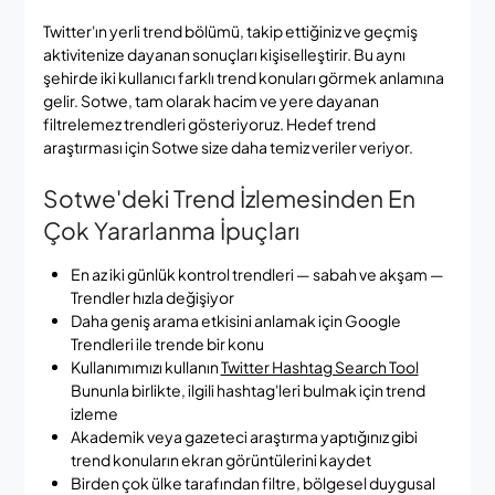
Twitter'ın yerli trend bölümü, takip ettiğiniz ve geçmiş
aktivitenize dayanan sonuçları kişiselleştirir. Bu aynı
şehirde iki kullanıcı farklı trend konuları görmek anlamına
gelir. Sotwe, tam olarak hacim ve yere dayanan
filtrelemez trendleri gösteriyoruz. Hedef trend
araştırması için Sotwe size daha temiz veriler veriyor.
Sotwe'deki Trend İzlemesinden En
Çok Yararlanma İpuçları
En az iki günlük kontrol trendleri — sabah ve akşam —
Trendler hızla değişiyor
Daha geniş arama etkisini anlamak için Google
Trendleri ile trende bir konu
Kullanımımızı kullanın
Twitter Hashtag Search Tool
Bununla birlikte, ilgili hashtag'leri bulmak için trend
izleme
Akademik veya gazeteci araştırma yaptığınız gibi
trend konuların ekran görüntülerini kaydet
Birden çok ülke tarafından filtre, bölgesel duygusal