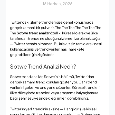
16 Haziran, 2026
Twitter'daki izleme trendleri size genel konuşmada
gerçek zamanlı bir pul verir. The The The The The The The
The
Sotwe trend analizr
özellik, küresel olarak ve ülke
tarafından trende ne olduğunu izlemenize olanak sağlar
— Twitter hesabı olmadan. Bu kılavuz sizi tam olarak nasıl
kullanacağınızı ve trend verileri nasıl harekete
geçirebileceğinizi gösterir.
Sotwe Trend Analizi Nedir?
Sotwe trend analizir, Sotwe'nin bölümü, Twitter'dan
gerçek zamanlı trend konuları gösteriyor. Canlı trend
verilerini çeker ve onu yerle düzenler. Küresel trendleri,
ülke düzeyinde trendleri veya araştırma ihtiyaçlarınıza
bağlı şehir seviyesindeki eğilimleri görebilirsiniz.
Twitter'ın yerli trendinin aksine — Hangi giriş ve kişisel
sonuçları profilinize dayanarak gerektirir — Sotwe ham,