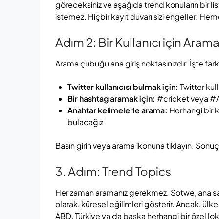
göreceksiniz ve aşağıda trend konuların bir li
istemez. Hiçbir kayıt duvarı sizi engeller. He
Adım 2: Bir Kullanıcı için Ara
Arama çubuğu ana giriş noktasınızdır. İşte farkl
Twitter kullanıcısı bulmak için:
Twitter ku
Bir hashtag aramak için:
#cricket veya #AI
Anahtar kelimelerle arama:
Herhangi bir k
bulacağız
Basın girin veya arama ikonuna tıklayın. Sonuç
3. Adım: Trend Topics
Her zaman aramanız gerekmez. Sotwe, ana say
olarak, küresel eğilimleri gösterir. Ancak, ülke 
ABD, Türkiye ya da başka herhangi bir özel lo