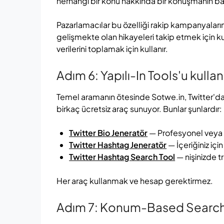
herhangi bir konu hakkında bir konuşmanın ba
Pazarlamacılar bu özelliği rakip kampanyaların
gelişmekte olan hikayeleri takip etmek için kul
verilerini toplamak için kullanır.
Adım 6: Yapılı-In Tools'u kullan
Temel aramanın ötesinde Sotwe.in, Twitter'da
birkaç ücretsiz araç sunuyor. Bunlar şunlardır:
Twitter Bio Jeneratör
— Profesyonel veya ya
Twitter Hashtag Jeneratör
— İçeriğiniz için
Twitter Hashtag Search Tool
— nişinizde tr
Her araç kullanmak ve hesap gerektirmez.
Adım 7: Konum-Based Searc