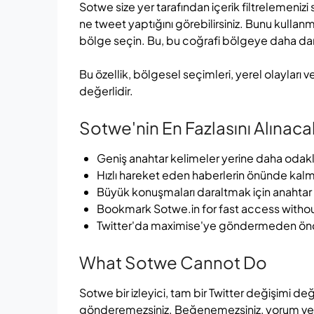
Sotwe size yer tarafından içerik filtrelemenizi s
ne tweet yaptığını görebilirsiniz. Bunu kullanm
bölge seçin. Bu, bu coğrafi bölgeye daha dar 
Bu özellik, bölgesel seçimleri, yerel olayları 
değerlidir.
Sotwe'nin En Fazlasını Alınacak
Geniş anahtar kelimeler yerine daha odakla
Hızlı hareket eden haberlerin önünde kalma
Büyük konuşmaları daraltmak için anahtar
Bookmark Sotwe.in for fast access without
Twitter'da maximise'ye göndermeden önce
What Sotwe Cannot Do
Sotwe bir izleyici, tam bir Twitter değişimi 
gönderemezsiniz. Beğenemezsiniz, yorum veya