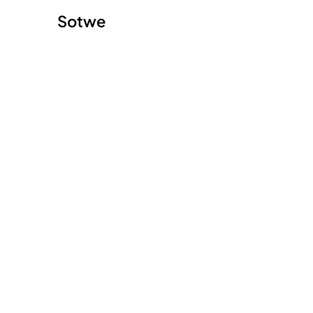
Skip
Skip
Sotwe
to
to
content
content